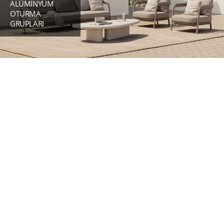
ALÜMİNYUM
OTURMA
GRUPLARI
TEAK OTURMA
GRUPLARI
KONFOR VE KALITE